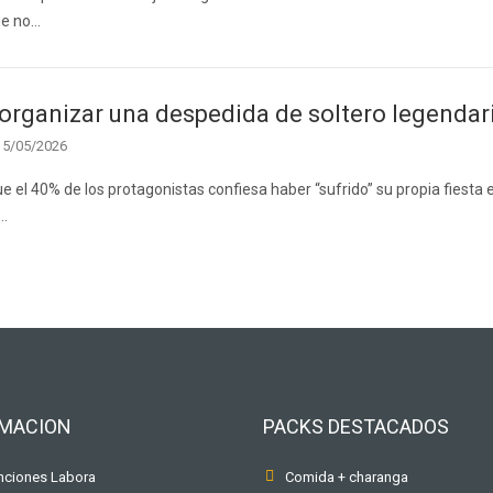
ue no…
rganizar una despedida de soltero legendari
15/05/2026
e el 40% de los protagonistas confiesa haber “sufrido” su propia fiesta e
o…
RMACION
PACKS DESTACADOS
ciones Labora
Comida + charanga