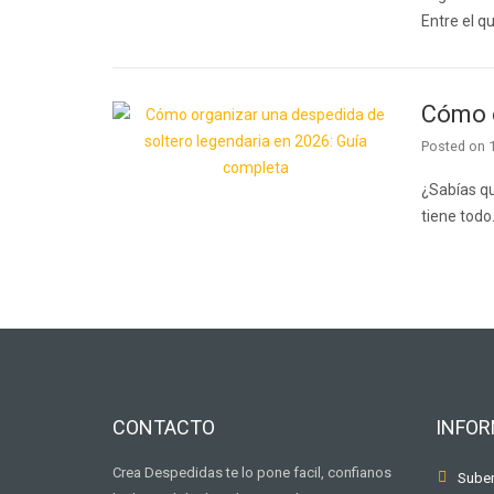
Entre el q
Cómo o
Posted on
¿Sabías qu
tiene tod
CONTACTO
INFO
Crea Despedidas te lo pone facil, confianos
Suben