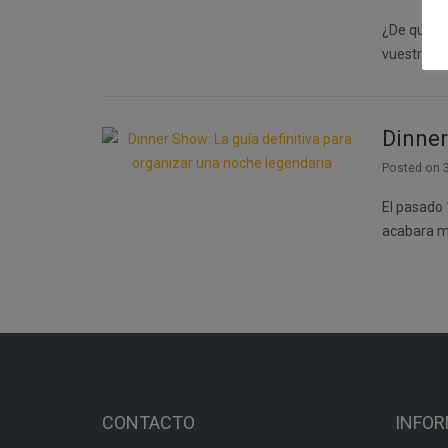
¿De qué si
vuestro…
Dinner
Posted on
El pasado 
acabara m
CONTACTO
INFO