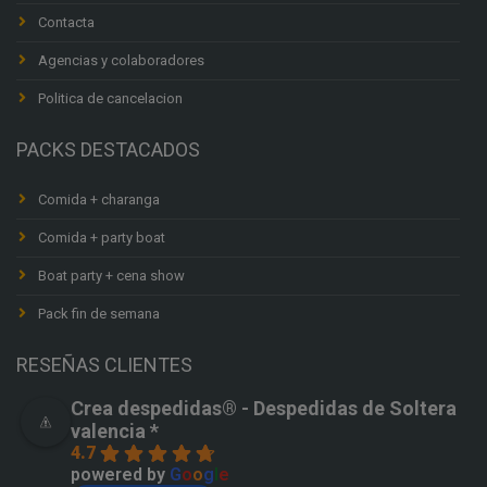
Contacta
Agencias y colaboradores
Politica de cancelacion
PACKS DESTACADOS
Comida + charanga
Comida + party boat
Boat party + cena show
Pack fin de semana
RESEÑAS CLIENTES
Crea despedidas®️ - Despedidas de Soltera
valencia *
4.7
powered by
G
o
o
g
l
e