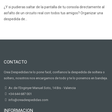
¿Y si pudieras saltar de la pantalla de tu consola directamente al
asfalto de un circuito real con todos tus amigos? Organizar una
despedida de…
CONTACTO
Crea Despedidas te lo pone facil, confianos la despedida de soltera o
soltero, nosotros nos encargamos de todo y te lo ponemos en bandeja.
Av. de I'Enginyer Manuel Soto, 14 Bis - Valencia
+34 644 687 001
info@creadespedidas.com
INFORMACION