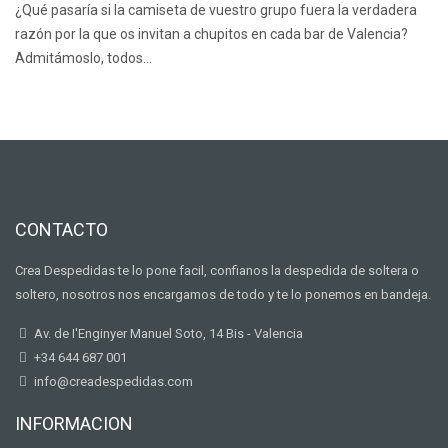
¿Qué pasaría si la camiseta de vuestro grupo fuera la verdadera
razón por la que os invitan a chupitos en cada bar de Valencia?
Admitámoslo, todos…
CONTACTO
Crea Despedidas te lo pone facil, confianos la despedida de soltera o
soltero, nosotros nos encargamos de todo y te lo ponemos en bandeja.
Av. de I'Enginyer Manuel Soto, 14 Bis - Valencia
+34 644 687 001
info@creadespedidas.com
INFORMACION