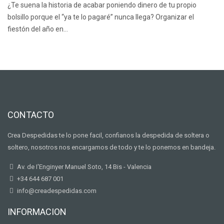
¿Te suena la historia de acabar poniendo dinero de tu propio
bolsillo porque el “ya te lo pagaré” nunca llega? Organizar el
fiestón del año en…
CONTACTO
Crea Despedidas te lo pone facil, confianos la despedida de soltera o
soltero, nosotros nos encargamos de todo y te lo ponemos en bandeja.
Av. de I'Enginyer Manuel Soto, 14 Bis - Valencia
+34 644 687 001
info@creadespedidas.com
INFORMACION