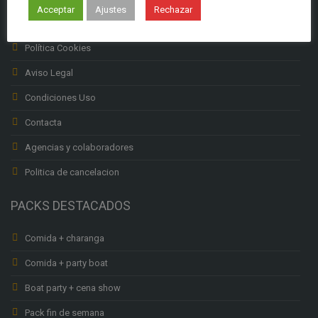
Acceptar
Ajustes
Rechazar
Política privacidad
Política Cookies
Aviso Legal
Condiciones Uso
Contacta
Agencias y colaboradores
Politica de cancelacion
PACKS DESTACADOS
Comida + charanga
Comida + party boat
Boat party + cena show
Pack fin de semana