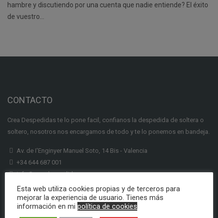
hambre y discutiendo por una cuenta que nadie entiende? El éxito
de vuestro…
CONTACTO
Crea Despedidas te lo pone facil, confianos la despedida de soltera o
soltero, nosotros nos encargamos de todo y te lo ponemos en bandeja.
Av. de I'Enginyer Manuel Soto, 14 Bis - Valencia
+34 644 687 001
info@creadespedidas.com
Esta web utiliza cookies propias y de terceros para
INFORMACION
mejorar la experiencia de usuario. Tienes más
información en mi
política de cookies
Subenciones Labora