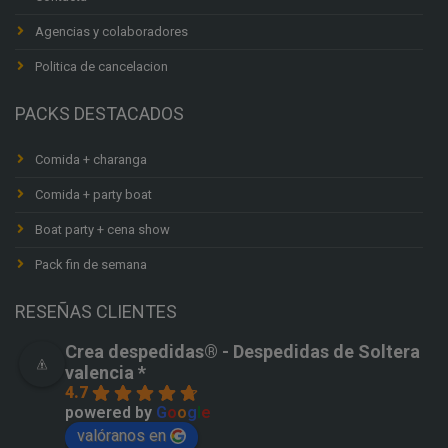
Agencias y colaboradores
Politica de cancelacion
PACKS DESTACADOS
Comida + charanga
Comida + party boat
Boat party + cena show
Pack fin de semana
RESEÑAS CLIENTES
Crea despedidas®️ - Despedidas de Soltera
valencia *
4.7
powered by
G
o
o
g
l
e
valóranos en