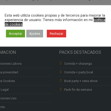
…
Esta web utiliza cookies propias y de terceros para mejorar la
experiencia de usuario. Tienes más información en mi
política
de cookies
Acceptar
Ajustes
Rechazar
RMACION
PACKS DESTACADOS
ciones Labora
Comida + charanga
ca privacidad
Comida + party boat
ica Cookies
Boat party + cena show
 Legal
Pack fin de semana
ciones Uso
cta