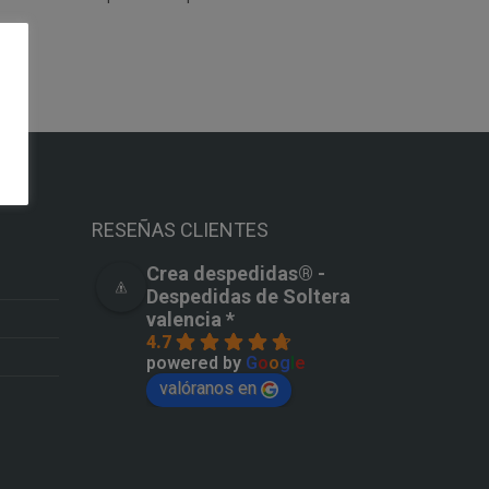
RESEÑAS CLIENTES
Crea despedidas®️ -
Despedidas de Soltera
valencia *
4.7
powered by
G
o
o
g
l
e
valóranos en