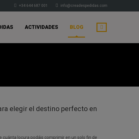
+34 644 687 001
info@creadespedidas.com
DIDAS
ACTIVIDADES
BLOG
ra elegir el destino perfecto en
de cuánta locura podáis comprimir en un solo fin de