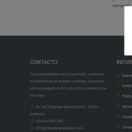
semana?
CONTACTO
INFO
Crea Despedidas te lo pone facil, confianos
Suben
la despedida de soltera o soltero, nosotros
Políti
nos encargamos de todo y te lo ponemos en
bandeja.
Polít
Aviso
Av. de I'Enginyer Manuel Soto, 14 Bis -
Valencia
Condi
+34 644 687 001
Conta
info@creadespedidas.com