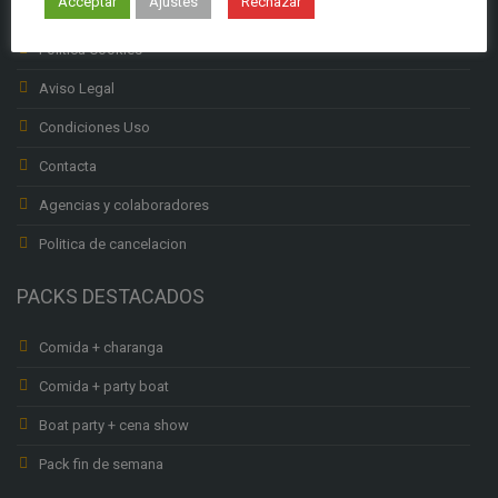
Acceptar
Ajustes
Rechazar
Política privacidad
Política Cookies
Aviso Legal
Condiciones Uso
Contacta
Agencias y colaboradores
Politica de cancelacion
PACKS DESTACADOS
Comida + charanga
Comida + party boat
Boat party + cena show
Pack fin de semana