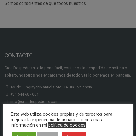
Somos conscientes de que todos nuestros
CONTACTO
Crea Despedidas te lo pone facil, confianos la despedida de soltera o
soltero, nosotros nos encargamos de todo y te lo ponemos en bandeja.
Av. de I'Enginyer Manuel Soto, 14 Bis - Valencia
+34 644 687 001
info@creadespedidas.com
INFORMACION
Esta web utiliza cookies propias y de terceros para
mejorar la experiencia de usuario. Tienes más
información en mi
política de cookies
Subenciones Labora