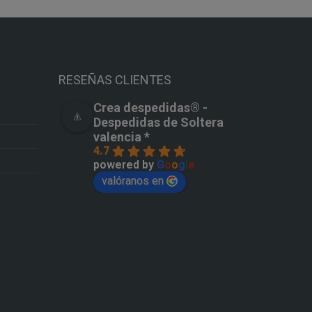
RESEÑAS CLIENTES
Crea despedidas®️ -
Despedidas de Soltera
valencia *
4.7
powered by
G
o
o
g
l
e
valóranos en