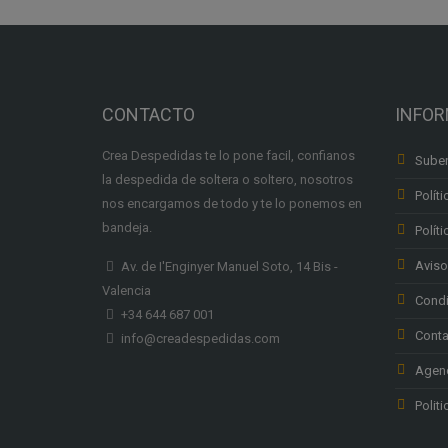
CONTACTO
INFO
Crea Despedidas te lo pone facil, confianos
Suben
la despedida de soltera o soltero, nosotros
Políti
nos encargamos de todo y te lo ponemos en
bandeja.
Polít
Aviso
Av. de I'Enginyer Manuel Soto, 14 Bis -
Valencia
Condi
+34 644 687 001
Conta
info@creadespedidas.com
Agenc
Polit