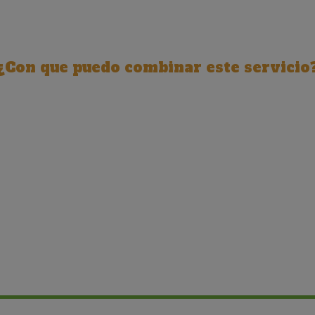
¿Con que puedo combinar este servicio
Hover Box Element
Click edit button to change this text. Lorem ipsum
dolor sit amet, consectetur adipiscing elit. Ut elit
tellus, luctus nec ullamcorper mattis, pulvinar
dapibus leo.