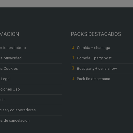
RMACION
PACKS DESTACADOS
ciones Labora
Comida + charanga
ca privacidad
Comida + party boat
ica Cookies
Boat party + cena show
 Legal
Pack fin de semana
ciones Uso
cta
ias y colaboradores
ica de cancelacion