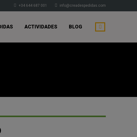
+34 644 687 001
info@creadespedidas.com
DIDAS
ACTIVIDADES
BLOG
D