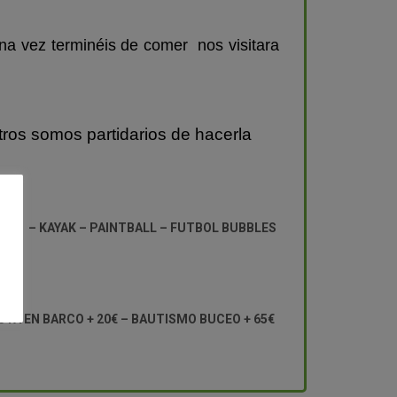
na vez terminéis de comer nos visitara
tros somos partidarios de hacerla
nte:
DLE – KAYAK – PAINTBALL – FUTBOL BUBBLES
ESTA EN BARCO + 20€ – BAUTISMO BUCEO + 65€