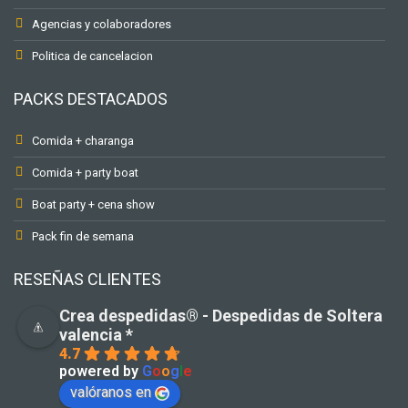
Agencias y colaboradores
Politica de cancelacion
PACKS DESTACADOS
Comida + charanga
Comida + party boat
Boat party + cena show
Pack fin de semana
RESEÑAS CLIENTES
Crea despedidas®️ - Despedidas de Soltera
valencia *
4.7
powered by
G
o
o
g
l
e
valóranos en