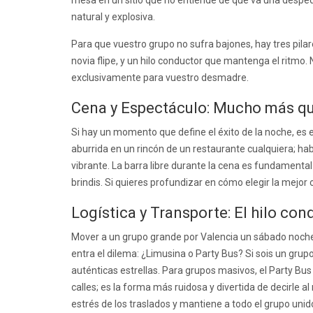
natural y explosiva.
Para que vuestro grupo no sufra bajones, hay tres pila
novia flipe, y un hilo conductor que mantenga el ritmo
exclusivamente para vuestro desmadre.
Cena y Espectáculo: Mucho más q
Si hay un momento que define el éxito de la noche, es 
aburrida en un rincón de un restaurante cualquiera; h
vibrante. La barra libre durante la cena es fundamenta
brindis. Si quieres profundizar en cómo elegir la mejor
Logística y Transporte: El hilo con
Mover a un grupo grande por Valencia un sábado noche pu
entra el dilema: ¿Limusina o Party Bus? Si sois un grup
auténticas estrellas. Para grupos masivos, el Party Bu
calles; es la forma más ruidosa y divertida de decirle 
estrés de los traslados y mantiene a todo el grupo unido