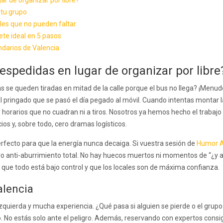
ar de organizar por libre?
 tu grupo
les que no pueden faltar
te ideal en 5 pasos
ndarios de Valencia
espedidas en lugar de organizar por libre
 se queden tiradas en mitad de la calle porque el bus no llega? ¡Menudo
el pringado que se pasó el día pegado al móvil. Cuando intentas montar la
horarios que no cuadran ni a tiros. Nosotros ya hemos hecho el trabajo 
cios y, sobre todo, cero dramas logísticos.
fecto para que la energía nunca decaiga. Si vuestra sesión de
Humor A
uro anti-aburrimiento total. No hay huecos muertos ni momentos de “¿y 
o que todo está bajo control y que los locales son de máxima confianza.
alencia
quierda y mucha experiencia. ¿Qué pasa si alguien se pierde o el grupo 
o. No estás solo ante el peligro. Además, reservando con expertos consi