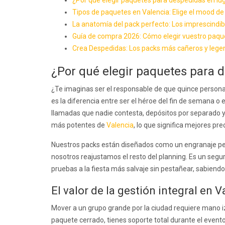
¿Por qué elegir paquetes para despedidas en lug
Tipos de paquetes en Valencia: Elige el mood de
La anatomía del pack perfecto: Los imprescindib
Guía de compra 2026: Cómo elegir vuestro paque
Crea Despedidas: Los packs más cañeros y lege
¿Por qué elegir paquetes para d
¿Te imaginas ser el responsable de que quince personas
es la diferencia entre ser el héroe del fin de semana o 
llamadas que nadie contesta, depósitos por separado y 
más potentes de
Valencia
, lo que significa mejores pre
Nuestros packs están diseñados como un engranaje per
nosotros reajustamos el resto del planning. Es un seg
pruebas a la fiesta más salvaje sin pestañear, sabiend
El valor de la gestión integral en V
Mover a un grupo grande por la ciudad requiere mano iz
paquete cerrado, tienes soporte total durante el event