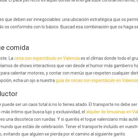
res que deben ser innegociables: una ubicación estratégica que os permi
. No os conforméis con lo básico. Buscad esa combinación que os haga se
ue comida
este. La
cena con espectáculo en Valencia
es el clímax donde todo el gr
ablamos de shows interactivos que van desde el humor más gamberro has
l para calentar motores, y contar con menús que respeten cualquier die
 opción, echa un ojo a nuestra
guía de cenas con espectáculo en Valenci
ductor
ede ser un caos total si no lo tienes atado. El transporte no debe ser u
o más íntimo que busca lujo y exclusividad, el
alquiler de limusinas en Va
s es una discoteca con ruedas. Y si queréis el toque valenciano más aut
al mundo que estáis de celebración. Tener el transporte incluido en vuest
, evitando que alguien se pierda por el camino al siguiente garito.