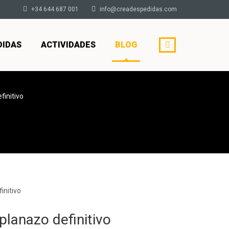
+34 644 687 001
info@creadespedidas.com
DIDAS
ACTIVIDADES
BLOG
finitivo
planazo definitivo