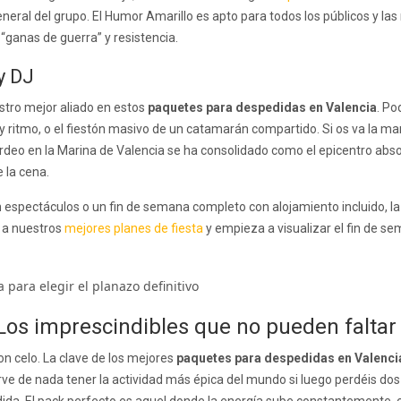
eneral del grupo. El Humor Amarillo es apto para todos los públicos y l
 “ganas de guerra” y resistencia.
y DJ
estro mejor aliado en estos
paquetes para despedidas en Valencia
. Po
 y ritmo, o el fiestón masivo de un catamarán compartido. Si os va la m
tardeo en la Marina de Valencia se ha consolidado como el epicentro absol
 la cena.
spectáculos o un fin de semana completo con alojamiento incluido, la cl
o a nuestros
mejores planes de fiesta
y empieza a visualizar el fin de s
Los imprescindibles que no pueden faltar
n celo. La clave de los mejores
paquetes para despedidas en Valenci
irve de nada tener la actividad más épica del mundo si luego perdéis d
dida. El pack perfecto es aquel donde la energía sube constantemente