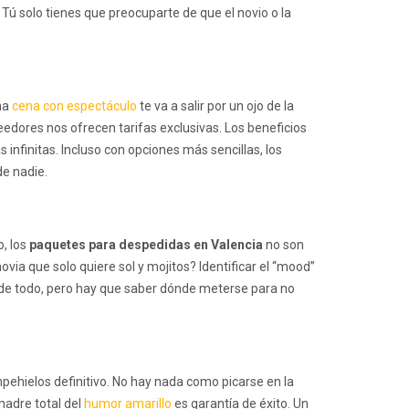
ú solo tienes que preocuparte de que el novio o la
una
cena con espectáculo
te va a salir por un ojo de la
edores nos ofrecen tarifas exclusivas. Los beneficios
infinitas. Incluso con opciones más sencillas, los
de nadie.
o, los
paquetes para despedidas en Valencia
no son
via que solo quiere sol y mojitos? Identificar el “mood”
e de todo, pero hay que saber dónde meterse para no
ehielos definitivo. No hay nada como picarse en la
adre total del
humor amarillo
es garantía de éxito. Un