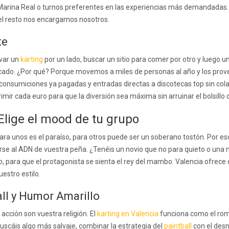
Marina Real o turnos preferentes en las experiencias más demandadas. T
del resto nos encargamos nosotros.
te
rvar un
karting
por un lado, buscar un sitio para comer por otro y luego 
picado. ¿Por qué? Porque movemos a miles de personas al año y los prove
 consumiciones ya pagadas y entradas directas a discotecas top sin colas 
mir cada euro para que la diversión sea máxima sin arruinar el bolsillo 
Elige el mood de tu grupo
ara unos es el paraíso, para otros puede ser un soberano tostón. Por es
arse al ADN de vuestra peña. ¿Tenéis un novio que no para quieto o una no
do, para que el protagonista se sienta el rey del mambo. Valencia ofrec
estro estilo.
all y Humor Amarillo
 acción son vuestra religión. El
karting en Valencia
funciona como el romp
buscáis algo más salvaje, combinar la estrategia del
paintball
con el desm