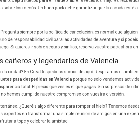
 horario. Dejad huecos para el “tardeo” libre; a veces los mejores recue
nes sobre los menús. Un buen pack debe garantizar que la comida esté a la
. Pregunta siempre por la política de cancelación; es normal que alguien 
uro de responsabilidad civil para las actividades de aventura y si podéis
o. Si quieres ir sobre seguro y sin líos, reserva vuestro pack ahora en
 cañeros y legendarios de Valencia
 en la ciudad? En Crea Despedidas somos de aquí. Respiramos el ambie
uetes para despedidas en Valencia
porque no solo vendemos activida
parencia total. El precio que ves es el que pagas. Sin sorpresas de últ
 que no hemos cumplido nuestro compromiso con vuestra diversión.
iterráneo. ¿Queréis algo diferente para romper el hielo? Tenemos desd
os expertos en transformar una simple reunión de amigos en una experi
frutar a tope y celebrar la amistad.