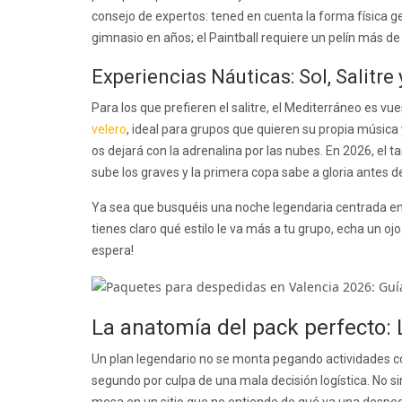
consejo de expertos: tened en cuenta la forma física g
gimnasio en años; el Paintball requiere un pelín más de
Experiencias Náuticas: Sol, Salitre 
Para los que prefieren el salitre, el Mediterráneo es vu
velero
, ideal para grupos que quieren su propia música
os dejará con la adrenalina por las nubes. En 2026, el 
sube los graves y la primera copa sabe a gloria antes de
Ya sea que busquéis una noche legendaria centrada en e
tienes claro qué estilo le va más a tu grupo, echa un oj
espera!
La anatomía del pack perfecto: 
Un plan legendario no se monta pegando actividades co
segundo por culpa de una mala decisión logística. No s
mesa en un sitio que no entiende de qué va una despe