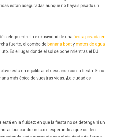
as risas están aseguradas aunque no hayáis pisado un
déis elegir entre la exclusividad de una
fiesta privada en
archa fuerte, el combo de
banana boat
y
motos de agua
uto. Es el lugar donde el sol se pone mientras el DJ
ave está en equilibrar el descanso con la fiesta. Si no
emana más épico de vuestras vidas. ¡La ciudad os
a
está en la fluidez; en que la fiesta no se detenga ni un
os horas buscando un taxi o esperando a que os den
, conectando cada momento con el siguiente de forma