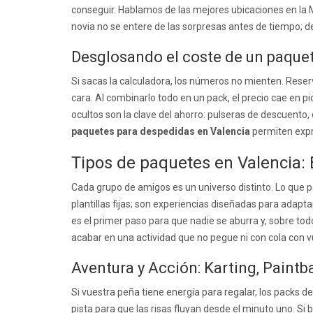
conseguir. Hablamos de las mejores ubicaciones en la 
novia no se entere de las sorpresas antes de tiempo; 
Desglosando el coste de un paque
Si sacas la calculadora, los números no mienten. Rese
cara. Al combinarlo todo en un pack, el precio cae en 
ocultos son la clave del ahorro: pulseras de descuento,
paquetes para despedidas en Valencia
permiten expri
Tipos de paquetes en Valencia: 
Cada grupo de amigos es un universo distinto. Lo que p
plantillas fijas; son experiencias diseñadas para adapt
es el primer paso para que nadie se aburra y, sobre to
acabar en una actividad que no pegue ni con cola con vu
Aventura y Acción: Karting, Paintb
Si vuestra peña tiene energía para regalar, los packs de
pista para que las risas fluyan desde el minuto uno. Si 