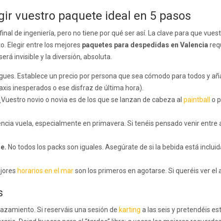
ir vuestro paquete ideal en 5 pasos
nal de ingeniería, pero no tiene por qué ser así. La clave para que vu
o. Elegir entre los mejores
paquetes para despedidas en Valencia
requ
erá invisible y la diversión, absoluta.
egues. Establece un precio por persona que sea cómodo para todos y a
xis inesperados o ese disfraz de última hora).
Vuestro novio o novia es de los que se lanzan de cabeza al
paintball
o p
ncia vuela, especialmente en primavera. Si tenéis pensado venir entre a
re.
No todos los packs son iguales. Asegúrate de si la bebida está inclui
jores
horarios en el mar
son los primeros en agotarse. Si queréis ver el 
s
lazamiento. Si reserváis una sesión de
karting
a las seis y pretendéis est