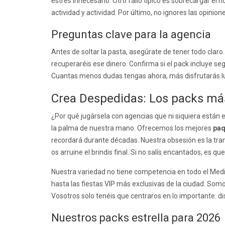
estrés innecesario. Otro fallo típico es sobrecargar el
actividad y actividad. Por último, no ignores las opinio
Preguntas clave para la agencia
Antes de soltar la pasta, asegúrate de tener todo claro
recuperaréis ese dinero. Confirma si el pack incluye seg
Cuantas menos dudas tengas ahora, más disfrutarás lueg
Crea Despedidas: Los packs más
¿Por qué jugársela con agencias que ni siquiera están
la palma de nuestra mano. Ofrecemos los mejores
paq
recordará durante décadas. Nuestra obsesión es la trans
os arruine el brindis final. Si no salís encantados, es
Nuestra variedad no tiene competencia en todo el Med
hasta las fiestas VIP más exclusivas de la ciudad. Som
Vosotros solo tenéis que centraros en lo importante: dis
Nuestros packs estrella para 2026