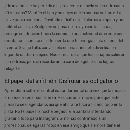
¿Un invitado se ha perdido o el proveedor de hielo se ha retrasado
20 minutos? Mantén el tipo y no dejes que la sonrisa se borre. La
clave para manejar al “invitado difícil” es la diplomacia rápida y una
actitud asertiva. Si alguien se pasa de la raya con las copas,
redirige su atención hacia la comida o una actividad diferente sin
montar un espectáculo. Recuerda que tu energía dicta el tono del
evento. Si algo falla, conviértelo en una anécdota divertida en
lugar de un drama épico. Nadie recordará que los canapés salieron
con retraso, pero sí recordarán tu cara de agobio si no logras
relajarte.
El papel del anfitrión: Disfrutar es obligatorio
Aprender a soltar el control es fundamental una vez que la música
empieza a sonar con fuerza. Has currado mucho para que este
planazo sea legendario, así que ahora te toca a ti darlo todo en la
pista. No te pases la noche pegado a la pantalla intentando
grabarlo todo para Instagram. Si no has contratado a un
profesional, delega las fotos en ese amigo que siempre tiene el