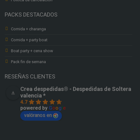
PACKS DESTACADOS
Comida + charanga
Comida + party boat
Boat party + cena show
Pack fin de semana
RESEÑAS CLIENTES
Crea despedidas®️ - Despedidas de Soltera
valencia *
4.7
powered by
G
o
o
g
l
e
valóranos en