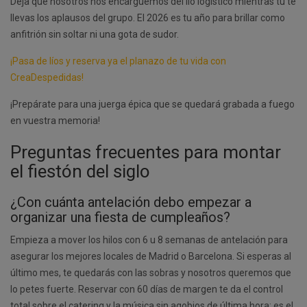
Deja que nosotros nos encarguemos del lío logístico mientras tú te
llevas los aplausos del grupo. El 2026 es tu año para brillar como
anfitrión sin soltar ni una gota de sudor.
¡Pasa de líos y reserva ya el planazo de tu vida con
CreaDespedidas!
¡Prepárate para una juerga épica que se quedará grabada a fuego
en vuestra memoria!
Preguntas frecuentes para montar
el fiestón del siglo
¿Con cuánta antelación debo empezar a
organizar una fiesta de cumpleaños?
Empieza a mover los hilos con 6 u 8 semanas de antelación para
asegurar los mejores locales de Madrid o Barcelona. Si esperas al
último mes, te quedarás con las sobras y nosotros queremos que
lo petes fuerte. Reservar con 60 días de margen te da el control
total sobre el catering y la música sin agobios de última hora; es el