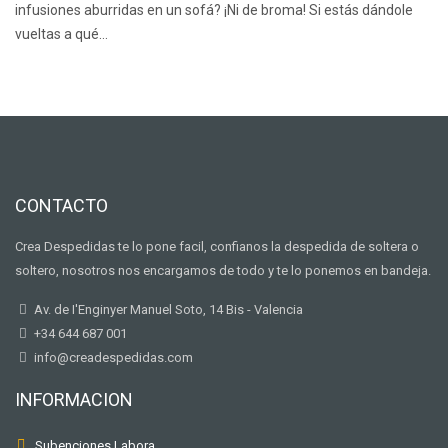
infusiones aburridas en un sofá? ¡Ni de broma! Si estás dándole
vueltas a qué…
CONTACTO
Crea Despedidas te lo pone facil, confianos la despedida de soltera o
soltero, nosotros nos encargamos de todo y te lo ponemos en bandeja.
Av. de I'Enginyer Manuel Soto, 14 Bis - Valencia
+34 644 687 001
info@creadespedidas.com
INFORMACION
Subenciones Labora