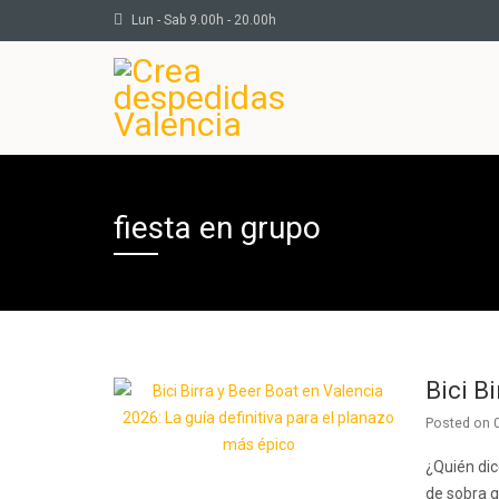
Lun - Sab 9.00h - 20.00h
fiesta en grupo
Bici B
Posted on
¿Quién dic
de sobra 