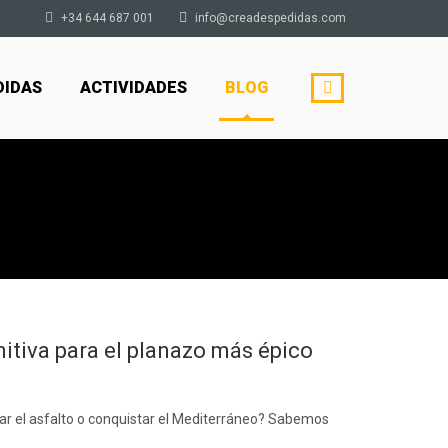
+34 644 687 001
info@creadespedidas.com
DIDAS
ACTIVIDADES
BLOG
initiva para el planazo más épico
emar el asfalto o conquistar el Mediterráneo? Sabemos