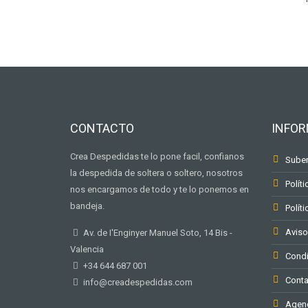
CONTACTO
INFO
Crea Despedidas te lo pone facil, confianos
Suben
la despedida de soltera o soltero, nosotros
Políti
nos encargamos de todo y te lo ponemos en
bandeja.
Polít
Aviso
Av. de I'Enginyer Manuel Soto, 14 Bis -
Valencia
Condi
+34 644 687 001
Conta
info@creadespedidas.com
Agenc