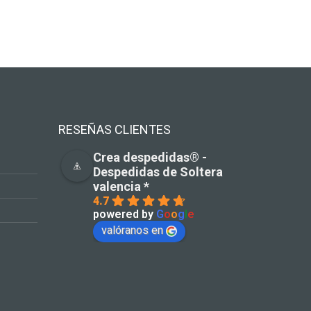
RESEÑAS CLIENTES
Crea despedidas®️ -
Despedidas de Soltera
valencia *
4.7
powered by
G
o
o
g
l
e
valóranos en