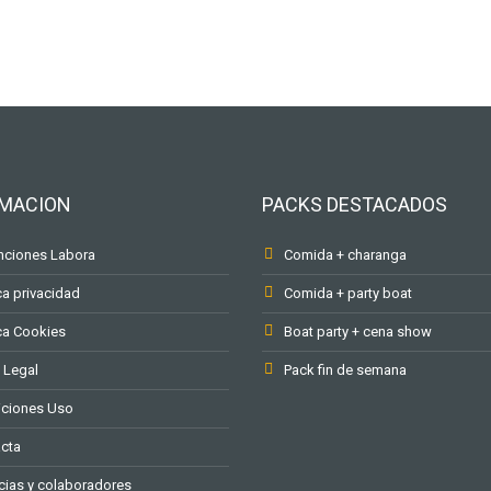
RMACION
PACKS DESTACADOS
ciones Labora
Comida + charanga
ca privacidad
Comida + party boat
ica Cookies
Boat party + cena show
 Legal
Pack fin de semana
ciones Uso
cta
ias y colaboradores