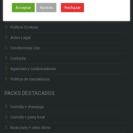
Subenciones Labora
Acceptar
Ajustes
Rechazar
Política privacidad
Política Cookies
Aviso Legal
Condiciones Uso
Contacta
Agencias y colaboradores
Politica de cancelacion
PACKS DESTACADOS
Comida + charanga
Comida + party boat
Boat party + cena show