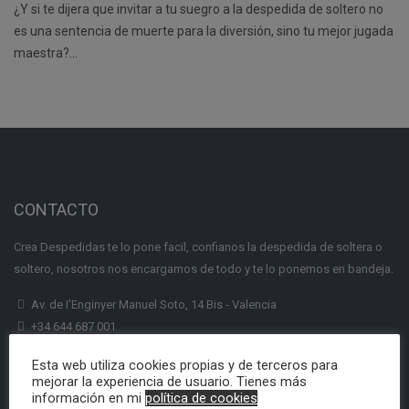
¿Y si te dijera que invitar a tu suegro a la despedida de soltero no
es una sentencia de muerte para la diversión, sino tu mejor jugada
maestra?…
CONTACTO
Crea Despedidas te lo pone facil, confianos la despedida de soltera o
soltero, nosotros nos encargamos de todo y te lo ponemos en bandeja.
Av. de I'Enginyer Manuel Soto, 14 Bis - Valencia
+34 644 687 001
info@creadespedidas.com
Esta web utiliza cookies propias y de terceros para
mejorar la experiencia de usuario. Tienes más
INFORMACION
información en mi
política de cookies